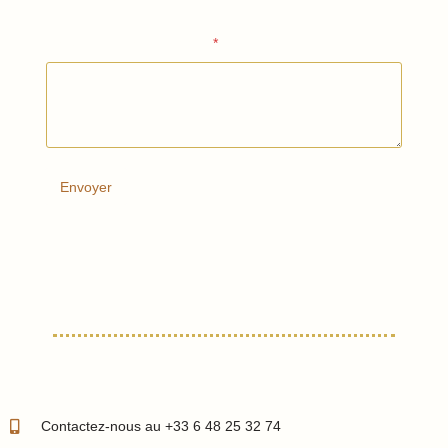
r
e
s
Précisez votre demande
*
N
o
m
b
r
e
s
Envoyer
Contactez-nous au +33 6 48 25 32 74